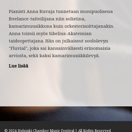
Pianisti Anna Kuvaja tunnetaan monipuolisena
freelance-taiteilijana niin solistina,
kamarimuusikkona kuin orkesterisoittajanakin.
Anna toimii myös Sibelius-Akatemian
taideopettajana. Hän on julkaissut soololevyn
"Fluvial", joka sai kansainvälisesti erinomaisia
arvioita, sekä kaksi kamarimusiikkilevyä.
Lue lisää
© 2024 Helsinki Chamber Music Festival | All Rights Reserved