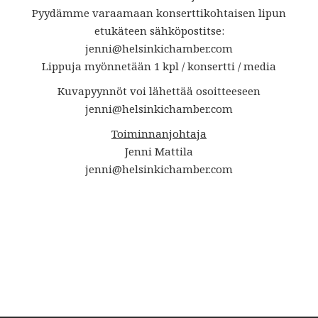
Pyydämme varaamaan konserttikohtaisen lipun
etukäteen sähköpostitse:
jenni@helsinkichamber.com
Lippuja myönnetään 1 kpl / konsertti / media
Kuvapyynnöt voi lähettää osoitteeseen
jenni@helsinkichamber.com
Toiminnanjohtaja
Jenni Mattila
jenni@helsinkichamber.com