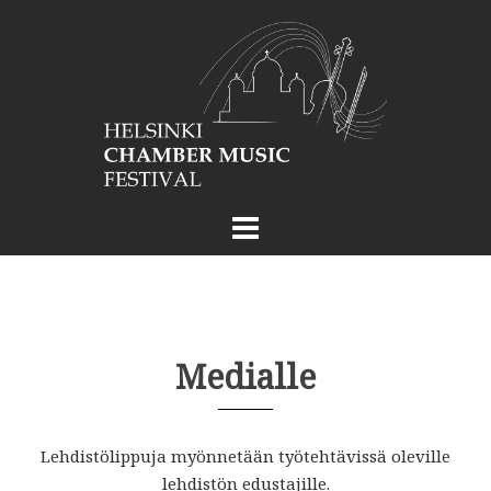
Skip
to
content
Medialle
Lehdistölippuja myönnetään työtehtävissä oleville
lehdistön edustajille.