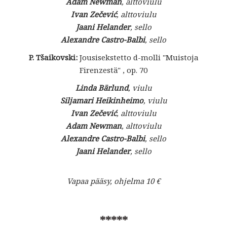
Adam Newman
, alttoviulu
Ivan Zečević
, alttoviulu
Jaani Helander
, sello
Alexandre Castro-Balbi
, sello
P. Tšaikovski:
Jousisekstetto d-molli "Muistoja
Firenzestä" , op. 70
Linda Bärlund
, viulu
Siljamari Heikinheimo
, viulu
Ivan Zečević
, alttoviulu
Adam Newman
, alttoviulu
Alexandre Castro-Balbi
, sello
Jaani Helander
, sello
Vapaa pääsy, ohjelma 10 €
*****