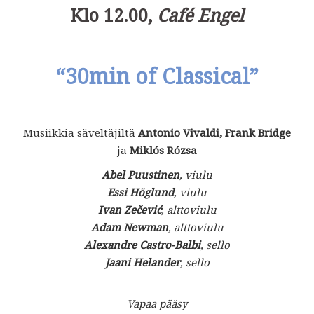
Klo 12.00,
Café Engel
“
30min of Classical”
Musiikkia säveltäjiltä
Antonio Vivaldi, Frank Bridge
ja
Miklós Rózsa
Abel Puustinen
, viulu
Essi Höglund
, viulu
Ivan
Zečević
, alttoviulu
Adam Newman
, alttoviulu
Alexandre Castro-Balbi
, sello
Jaani Helander
, sello
Vapaa pääsy