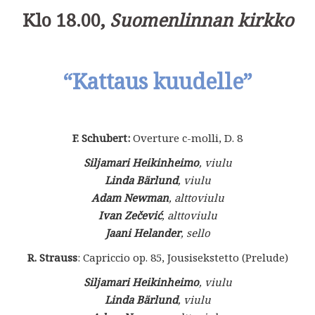
Klo 18.00,
Suomenlinnan kirkko
“Kattaus kuudelle”
F. Schubert:
Overture c-molli, D. 8
Siljamari Heikinheimo
, viulu
Linda Bärlund
, viulu
Adam Newman
, alttoviulu
Ivan Zečević
, alttoviulu
Jaani Helander
, sello
R. Strauss
: Capriccio op. 85, Jousisekstetto (Prelude)
Siljamari Heikinheimo
, viulu
Linda Bärlund
, viulu