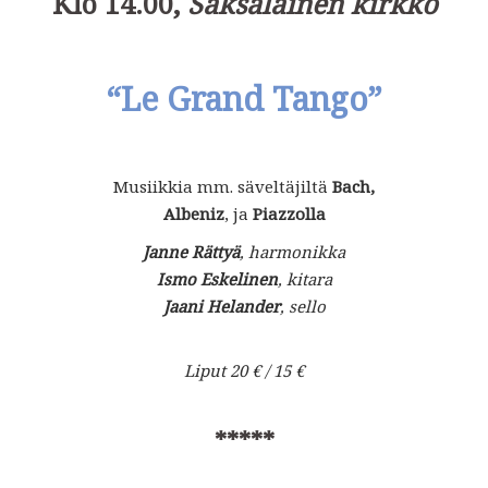
Klo 14.00,
Saksalainen kirkko
“Le Grand Tango
”
Musiikkia mm. säveltäjiltä
Bach,
Albeniz
, ja
Piazzolla
Janne Rättyä
, harmonikka
Ismo Eskelinen
, kitara
Jaani Helander
, sello
Liput 20 € / 15 €
*****