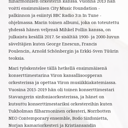
filharmonisen orkesterin kanssa. Vuonna 2013 hän
voitti ensimmäisen City Music Foundation -
palkinnon ja esiintyi BBC Radio 3:n In Tune -
ohjelmassa. Marin toinen albumi, joka on toteutettu
yhdessä hänen veljensä Mihkel Pollin kanssa, on
julkaistu kesällä 2017. Se sisältää 1900- ja 2000-luvun
säveltäjien kuten George Enescun, Francis
Poulencin, Arnold Schönbergin ja Erkki-Sven Tüürin
teoksia.
Mari työskentelee tällä hetkellä ensimmäisenä
konserttimestarina Viron kansallisoopperan
orkesterissa ja opettaa Viron musiikkiakatemiassa.
Vuosina 2015-2019 hän oli toinen konserttimestari
Stavangerin sinfoniaorkesterissa, ja hänet on
kutsuttu konserttimestariksi orkestereihin kuten
Tukholman filharmoninen orkesteri, Norrbotten
NEO Contemporary ensemble, Bodo Sinfonietta,
Norjan kamariorkesteri ja Kristiansandin