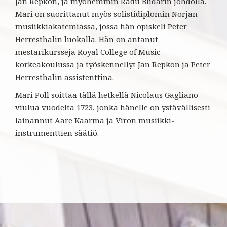
Jan Repkon, ja myöhemmin Radu Blidarin johdolla.
Mari on suorittanut myös solistidiplomin Norjan
musiikkiakatemiassa, jossa hän opiskeli Peter
Herresthalin luokalla. Hän on antanut
mestarikursseja Royal College of Music -
korkeakoulussa ja työskennellyt Jan Repkon ja Peter
Herresthalin assistenttina.
Mari Poll soittaa tällä hetkellä Nicolaus Gagliano -
viulua vuodelta 1723, jonka hänelle on ystävällisesti
lainannut Aare Kaarma ja Viron musiikki-
instrumenttien säätiö.