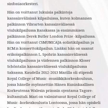
sinfoniaorkesteri.
Hän on voittanut lukuisia palkintoja
kansainvälisissä kilpailuissa, kuten kolmannen
palkinnon Vibrarten kansainvälisessä
viulukilpailussa Ranskassa ja ensimmäisen
palkinnon Derek Butler London Prize -kilpailussa.
Hän on voittanut CSMUNICAJA-solistikilpailun ja
RCM:n konserttokilpailun. Lisäksi hän on saanut
erikoispalkinnon L. Spohrin kansainvälisessä
viulukilpailussa ja viidennen palkinnon Kloser
Schöntalin kansainvälisessä viulukilpailussa
Saksassa. Kaudella 2012-2013 Marilla oli stipendi
Royal College of Music -musiikkikorkeakouluun,
jossa hänelle myönnettiin Hänen Kuninkaallisen
Korkeutensa Walesin prinssin ojentama Tagore-
kultamitali. Mari on valmistunut Royal College of
Music -korkeakoulusta Lontoossa, jossa hän opiskeli