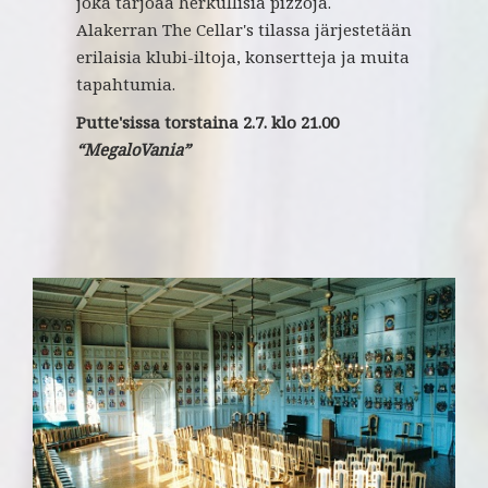
joka tarjoaa herkullisia pizzoja.
Alakerran The Cellar's tilassa järjestetään
erilaisia klubi-iltoja, konsertteja ja muita
tapahtumia.
Putte'sissa torstaina 2.7. klo 21.00
“MegaloVania”