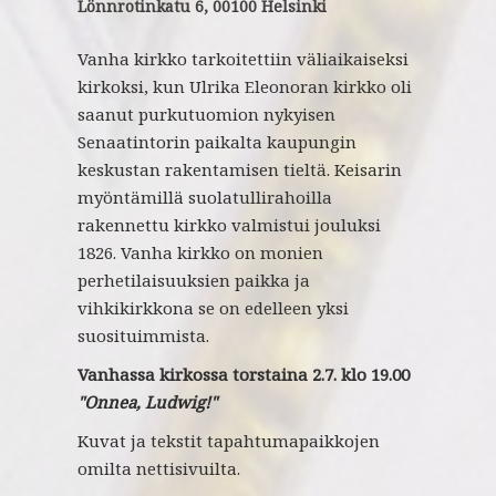
Lönnrotinkatu 6, 00100 Helsinki
Vanha kirkko tarkoitettiin väliaikaiseksi
kirkoksi, kun Ulrika Eleonoran kirkko oli
saanut purkutuomion nykyisen
Senaatintorin paikalta kaupungin
keskustan rakentamisen tieltä. Keisarin
myöntämillä suolatullirahoilla
rakennettu kirkko valmistui jouluksi
1826.‍ Vanha kirkko on monien
perhetilaisuuksien paikka ja
vihkikirkkona se on edelleen yksi
suosituimmista.
Vanhassa kirkossa torstaina 2.7. klo 19.00
"Onnea, Ludwig!
"
Kuvat ja tekstit tapahtumapaikkojen
omilta nettisivuilta.