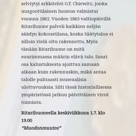
selviytyi arkkitehti G.T. Chiewitz, jonka
uusgoottilainen luomus valmistui
vuonna 1862. Vuoden 1863 valtiopäivillä
Ritarihuone palveli kaikkien neljän
säädyn kokoustilana, koska Säätytaloa ei
silloin vielä oltu rakennettu. Myös
tänään Ritarihuone on mitä
suurimmassa määrin elävä talo. Suuri
osa kalustuksesta ajoittuu samaan
aikaan kuin rakennuskin, mikä antaa
talolle puhtaasti museaalisia
ulottuvuuksia. Silti tässä historiallisessa
ympäristössä jatkuu päivittäinen vireä
toiminta.
Ritarihuoneella keskiviikkona 1.7. klo
19.00
“Muodonmuutos”