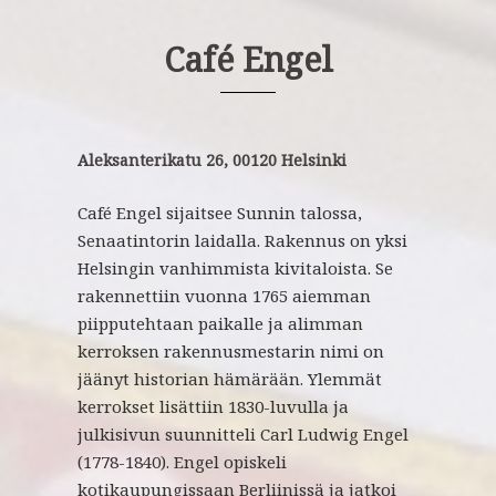
Café Engel
Aleksanterikatu 26, 00120 Helsinki
Café Engel sijaitsee Sunnin talossa,
Senaatintorin laidalla. Rakennus on yksi
Helsingin vanhimmista kivitaloista. Se
rakennettiin vuonna 1765 aiemman
piipputehtaan paikalle ja alimman
kerroksen rakennusmestarin nimi on
jäänyt historian hämärään. Ylemmät
kerrokset lisättiin 1830-luvulla ja
julkisivun suunnitteli Carl Ludwig Engel
(1778-1840). Engel opiskeli
kotikaupungissaan Berliinissä ja jatkoi