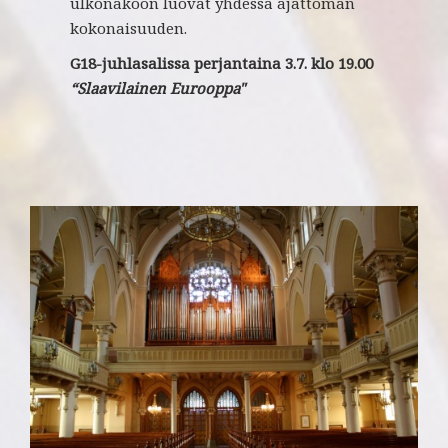
ulkonäköön luovat yhdessä ajattoman
kokonaisuuden.
G18-juhlasalissa perjantaina
3.7. klo 19.00
“Slaavilainen Eurooppa"