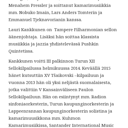
Menahem Pressler ja soittanut kamarimusiikkia
mm. Nobuko Imain, Lars Anders Tomterin ja
Emmanuel Tjeknavorianin kanssa.
Lauri Kankkunen on Tampere Filharmonian sellon
äänenjohtaja. Lisäksi hän soittaa klassista
musiikkia ja jazzia yhdistelevässä Pushkin
Quintetissa.
Kankkunen voitti III palkinnon Turun XII
Sellokilpailussa helmikuussa 2014. Keväällä 2015
hänet kutsuttiin XV Tšaikovski –kilpailuun ja
vuonna 2013 hän oli yksi neljästä suomalaisesta,
jotka valittiin V Kansainväliseen Paulon
Sellokilpailuun. Hän on esiintynyt mm. Radion
sinfoniaorkesterin, Turun kaupunginorkesterin ja
Lappeenrannan kaupunginorkesterin solistina ja
kamarimuusikkona mm. Kuhmon
Kamarimusiikissa, Santander International Music