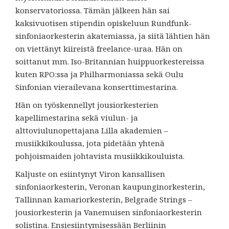
konservatoriossa. Tämän jälkeen hän sai
kaksivuotisen stipendin opiskeluun Rundfunk-
sinfoniaorkesterin akatemiassa, ja siitä lähtien hän
on viettänyt kiireistä freelance-uraa. Hän on
soittanut mm. Iso-Britannian huippuorkestereissa
kuten RPO:ssa ja Philharmoniassa sekä Oulu
Sinfonian vierailevana konserttimestarina.
Hän on työskennellyt jousiorkesterien
kapellimestarina sekä viulun- ja
alttoviulunopettajana Lilla akademien –
musiikkikoulussa, jota pidetään yhtenä
pohjoismaiden johtavista musiikkikouluista.
Kaljuste on esiintynyt Viron kansallisen
sinfoniaorkesterin, Veronan kaupunginorkesterin,
Tallinnan kamariorkesterin, Belgrade Strings –
jousiorkesterin ja Vanemuisen sinfoniaorkesterin
solistina. Ensiesiintymisessään Berliinin