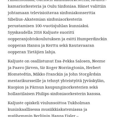
kamariorkesteria ja Oulu Sinfoniaa. Hänet valittiin
johtamaan televisioitavaa sinfoniakonserttia
Sibelius-Akatemian sinfoniaorkesterin
perustamisen 100-vuotisjuhlan kunniaksi.
Syyskaudella 2016 Kaljuste suoritti
oopperanjohtokoulutuksen ja esitti Humperdinckin
oopperan Hannu ja Kerttu sekä Rautavaaran
oopperan Tietäjien lahja.
Kaljuste on osallistunut Esa-Pekka Salosen, Neeme
ja Paavo Järven, Sir Roger Norringtonin, Herbert
Blomstedtin, Mikko Franckin ja John Storgårdsin
mestarikursseille ja tehnyt yhteistyötä Jyväskylän,
Kuopion ja Pärnun kaupunginorkesterien sekä
hollantilaisen Philips-sinfoniaorkesterin kanssa.
Kaljuste opiskeli viulunsoittoa Tukholman
kuninkaallisessa musiikkiakatemiassa ja
myöhemmin Berliinin Hanns Eisler –