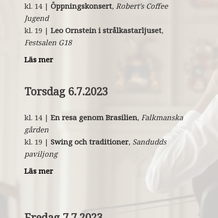
kl. 14 |
Öppningskonsert
,
Robert's Coffee
Jugend
kl. 19 |
Leo Ornstein i strålkastarljuset
,
Festsalen G18
Läs mer
Torsdag 6.7.2023
kl. 14 |
En r
esa genom Brasilien
,
Falkmanska
gården
kl. 19 |
Swing och traditioner
,
Sandudds
paviljong
Läs mer
Fredag 7.7.2023