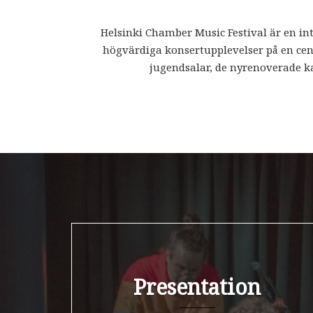
Helsinki Chamber Music Festival är en in
högvärdiga konsertupplevelser på en cent
jugendsalar, de nyrenoverade ka
Helsink
Presentation