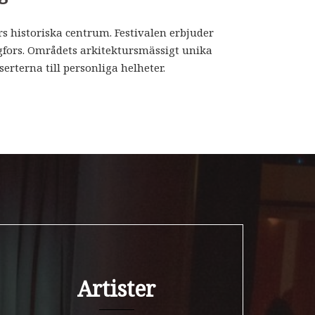
s historiska centrum. Festivalen erbjuder
ngfors. Områdets arkitektursmässigt unika
rterna till personliga helheter.
Festival
Artister