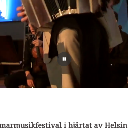
armusikfestival i hjärtat av Helsin