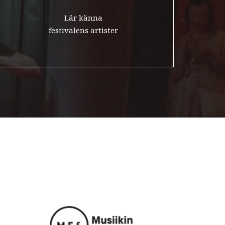
Lär känna
ivaali
festivalens artister