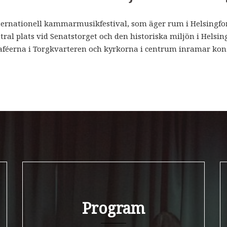
ternationell kammarmusikfestival, som äger rum i Helsingfor
ral plats vid Senatstorget och den historiska miljön i Helsi
féerna i Torgkvarteren och kyrkorna i centrum inramar konse
i Chamber Music 
Program