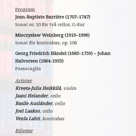
Program
Jean-Baptiste Barrière (1707–1747)
Sonat nr. 10 för två cellor, G-dur
Mieczysław Weinberg (1919–1996)
Sonat för kontrabas, op. 108
Georg Friedrich Händel (1685–1759)
–
Johan
Halvorsen (1864-1935)
Passacaglia
Artister
Kreeta-Julia Heikkilä
, violin
Jaani Helander
, cello
Basile Ausländer
, cello
Joel Laakso
, cello
Venla Lahti
, kontrabas
Biljetter