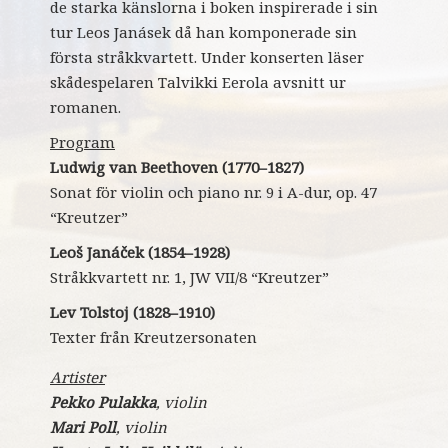
de starka känslorna i boken inspirerade i sin
tur Leos Janásek då han komponerade sin
första stråkkvartett. Under konserten läser
skådespelaren Talvikki Eerola avsnitt ur
romanen.
Program
Ludwig van Beethoven (1770–1827)
Sonat för violin och piano nr. 9 i A-dur, op. 47
“Kreutzer”
Leoš Janáček (1854–1928)
Stråkkvartett nr. 1, JW VII/8 “Kreutzer”
Lev Tolstoj (1828–1910)
Texter från Kreutzersonaten
Artister
Pekko Pulakka
, violin
Mari Poll
, violin