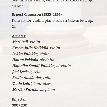
Svit nr. 3 för violin, viola och stråkorkester, op.
19 nr. 1
Ernest Chausson (1855–1899)
Konsert för violin, piano och stråkkvartett, op.
21
Artister
Mari Poll
, violin
Kreeta-Julia Heikkilä
, violin
Pekko Pulakka
, violin
Hanna Pakkala
, altviolin
Hajnalka Standi-Pulakka
, altviolin
Joel Laakso
, cello
Basile Ausländer
, cello
Venla Lahti
, kontrabas
Mariko Furukawa
, piano
Biljetter
30€ / 20€