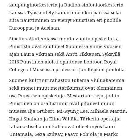
kaupunginorkesterin ja Radion sinfoniaorkesterin
kanssa. Työskentely kamarimusiikin parissa sekä
siitä nauttiminen on vienyt Puustisen eri puolille
Eurooppaa ja Aasiaan.
Sibelius-Akatemiassa monta vuotta opiskellutta
Puustista ovat koulineet Suomessa viime vuosien
ajan Laura Vikman sekä Antti Tikkanen. Syksyllä
2016 Puustinen aloitti opintonsa Lontoon Royal
College of Musicissa professori Jan Repkon johdolla.
Suomen kulttuurirahaston tukema Viuluakatemia
sekä monet muut mestarikurssit ovat olennainen
osa Puustisen opiskeluja. Mestarikursseja, joihin
Puustinen on osallistunut ovat pitäneet muun
muassa Ilja Grubert, Mi-Kyung Lee, Mihaela Martin,
Hagai Shaham ja Elina Vähälä. Tärkeitä opettajia
tähänastisella matkalla ovat olleet myös Lauri
Untamala, Géza Szilvay, Paavo Pohjola ja Marko